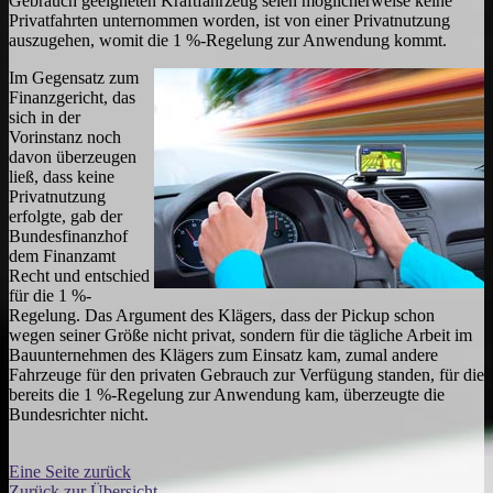
Gebrauch geeigneten Kraftfahrzeug seien möglicherweise keine
Privatfahrten unternommen worden, ist von einer Privatnutzung
auszugehen, womit die 1 %-Regelung zur Anwendung kommt.
Im Gegensatz zum
Finanzgericht, das
sich in der
Vorinstanz noch
davon überzeugen
ließ, dass keine
Privatnutzung
erfolgte, gab der
Bundesfinanzhof
dem Finanzamt
Recht und entschied
für die 1 %-
Regelung. Das Argument des Klägers, dass der Pickup schon
wegen seiner Größe nicht privat, sondern für die tägliche Arbeit im
Bauunternehmen des Klägers zum Einsatz kam, zumal andere
Fahrzeuge für den privaten Gebrauch zur Verfügung standen, für die
bereits die 1 %-Regelung zur Anwendung kam, überzeugte die
Bundesrichter nicht.
Eine Seite zurück
Zurück zur Übersicht