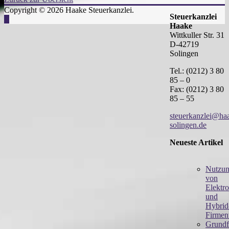
Copyright © 2026 Haake Steuerkanzlei.
Steuerkanzlei
Haake
Wittkuller Str. 31
D-42719
Solingen
Tel.: (0212) 3 80
85 – 0
Fax: (0212) 3 80
85 – 55
steuerkanzlei@ha
solingen.de
Neueste Artikel
Nutzu
von
Elektro
und
Hybrid
Firme
Grundf