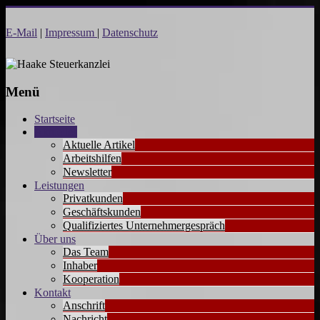
Zum
Inhalt
E-Mail
|
Impressum
|
Datenschutz
Haake
springen
Steuerkanzlei
Menü
Startseite
Aktuelles
Aktuelle Artikel
Arbeitshilfen
Newsletter
Leistungen
Privatkunden
Geschäftskunden
Qualifiziertes Unternehmergespräch
Über uns
Das Team
Inhaber
Kooperation
Kontakt
Anschrift
Nachricht