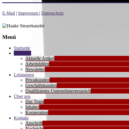
Zum
Inhalt
E-Mail
|
Impressum
|
Datenschutz
Haake
springen
Steuerkanzlei
Menü
Startseite
Aktuelles
Aktuelle Artikel
Arbeitshilfen
Newsletter
Leistungen
Privatkunden
Geschäftskunden
Qualifiziertes Unternehmergespräch
Über uns
Das Team
Inhaber
Kooperation
Kontakt
Anschrift
Nachricht