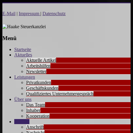
Zum
Inhalt
E-Mail
|
Impressum
|
Datenschutz
Haake
springen
Steuerkanzlei
Menü
Startseite
Aktuelles
Aktuelle Artikel
Arbeitshilfen
Newsletter
Leistungen
Privatkunden
Geschäftskunden
Qualifiziertes Unternehmergespräch
Über uns
Das Team
Inhaber
Kooperation
Kontakt
Anschrift
Nachricht